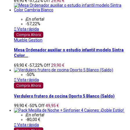
69,90 €
-57,22%
Off
29,90 €
¡En oferta!
-57,22%

Vista rápida
Compra Ahora
Mueble Gestion
Mesa Ordenador auxiliar o estudio infantil modelo Sintra
Color...
69,90 €
-57,22%
Off
29,90 €
-50%

Vista rápida
Compra Ahora
Verdulero frutero de cocina Oporto 5 Blanco (Saldo)
99,90 €
-50%
Off
49,95 €
¡En oferta!
-80,00 €

Vista rápida