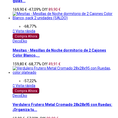
guias...
169,90 €
-47,09%
Off
89,90 €
-68,77%

Vista rápida
Compra Ahora
DecoEko
Mesitas - Mesillas de Noche dormitorio de 2 Cajones
Color Blanco,...
159,80 €
-68,77%
Off
49,91 €
-57,22%

Vista rápida
Compra Ahora
DecoEko
Verdulero Frutero Metal Cromado 28x28x95 con Ruedas:
¡Organiza tu...