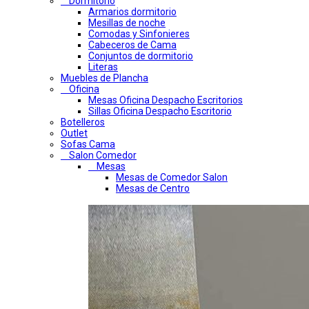
Dormitorio
Armarios dormitorio
Mesillas de noche
Comodas y Sinfonieres
Cabeceros de Cama
Conjuntos de dormitorio
Literas
Muebles de Plancha
Oficina
Mesas Oficina Despacho Escritorios
Sillas Oficina Despacho Escritorio
Botelleros
Outlet
Sofas Cama
Salon Comedor
Mesas
Mesas de Comedor Salon
Mesas de Centro