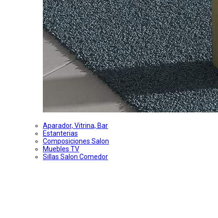
Aparador, Vitrina, Bar
Estanterias
Composiciones Salon
Muebles TV
Sillas Salon Comedor