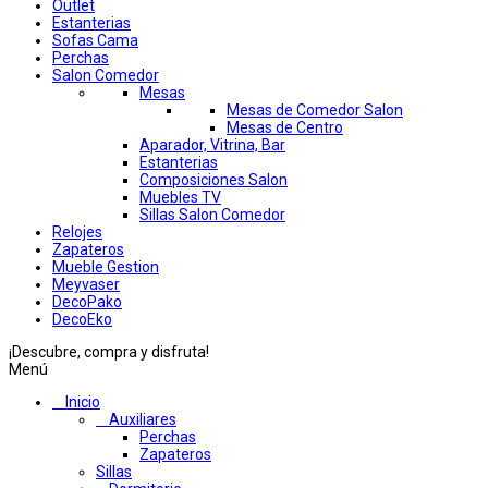
Outlet
Estanterias
Sofas Cama
Perchas
Salon Comedor
Mesas
Mesas de Comedor Salon
Mesas de Centro
Aparador, Vitrina, Bar
Estanterias
Composiciones Salon
Muebles TV
Sillas Salon Comedor
Relojes
Zapateros
Mueble Gestion
Meyvaser
DecoPako
DecoEko
¡Descubre, compra y disfruta!
Menú
Inicio
Auxiliares
Perchas
Zapateros
Sillas